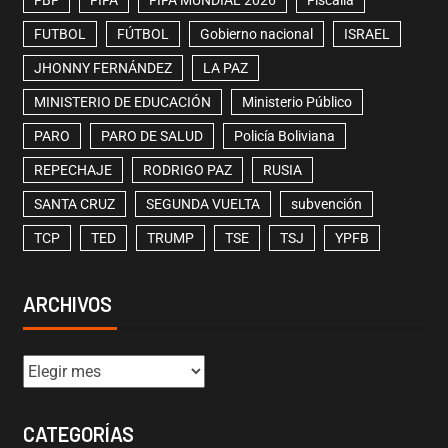
FBF
FIFA
FIFA MUNDIAL 2026
Fiscalía
FUTBOL
FÚTBOL
Gobierno nacional
ISRAEL
JHONNY FERNÁNDEZ
LA PAZ
MINISTERIO DE EDUCACIÓN
Ministerio Público
PARO
PARO DE SALUD
Policía Boliviana
REPECHAJE
RODRIGO PAZ
RUSIA
SANTA CRUZ
SEGUNDA VUELTA
subvención
TCP
TED
TRUMP
TSE
TSJ
YPFB
ARCHIVOS
CATEGORÍAS