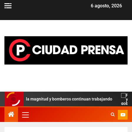
6 agosto, 2026
 revela la magnitud y bomberos continuan trabajando
Paz y