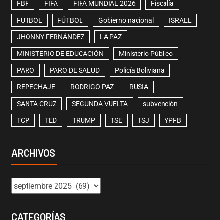
FBF
FIFA
FIFA MUNDIAL 2026
Fiscalía
FUTBOL
FÚTBOL
Gobierno nacional
ISRAEL
JHONNY FERNÁNDEZ
LA PAZ
MINISTERIO DE EDUCACIÓN
Ministerio Público
PARO
PARO DE SALUD
Policía Boliviana
REPECHAJE
RODRIGO PAZ
RUSIA
SANTA CRUZ
SEGUNDA VUELTA
subvención
TCP
TED
TRUMP
TSE
TSJ
YPFB
ARCHIVOS
CATEGORÍAS