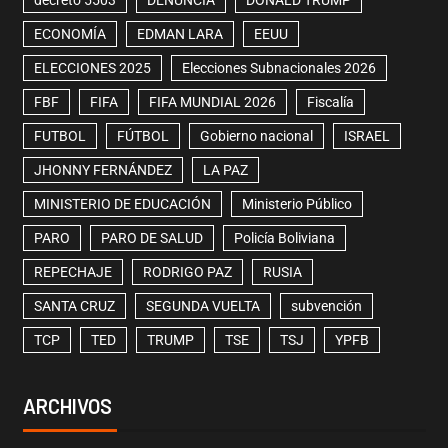
decreto 5503
DENUNCIA
DONALD TRUMP
ECONOMÍA
EDMAN LARA
EEUU
ELECCIONES 2025
Elecciones Subnacionales 2026
FBF
FIFA
FIFA MUNDIAL 2026
Fiscalía
FUTBOL
FÚTBOL
Gobierno nacional
ISRAEL
JHONNY FERNÁNDEZ
LA PAZ
MINISTERIO DE EDUCACIÓN
Ministerio Público
PARO
PARO DE SALUD
Policía Boliviana
REPECHAJE
RODRIGO PAZ
RUSIA
SANTA CRUZ
SEGUNDA VUELTA
subvención
TCP
TED
TRUMP
TSE
TSJ
YPFB
ARCHIVOS