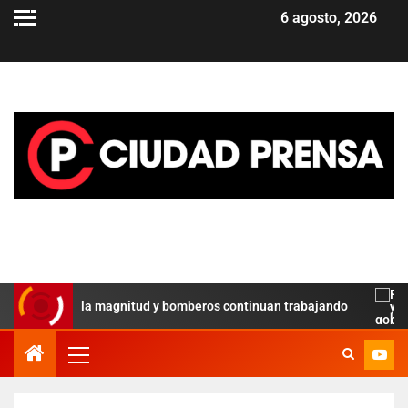
6 agosto, 2026
 revela la magnitud y bomberos continuan trabajando
Paz y