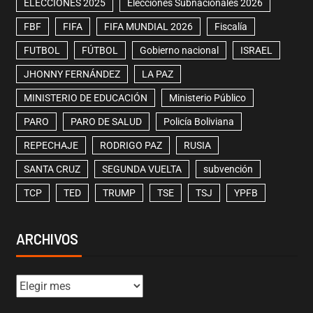
ELECCIONES 2025
Elecciones Subnacionales 2026
FBF
FIFA
FIFA MUNDIAL 2026
Fiscalía
FUTBOL
FÚTBOL
Gobierno nacional
ISRAEL
JHONNY FERNÁNDEZ
LA PAZ
MINISTERIO DE EDUCACIÓN
Ministerio Público
PARO
PARO DE SALUD
Policía Boliviana
REPECHAJE
RODRIGO PAZ
RUSIA
SANTA CRUZ
SEGUNDA VUELTA
subvención
TCP
TED
TRUMP
TSE
TSJ
YPFB
ARCHIVOS