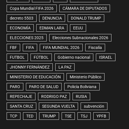
Copa Mundial FIFA 2026
CÁMARA DE DIPUTADOS
decreto 5503
DENUNCIA
DONALD TRUMP
ECONOMÍA
EDMAN LARA
EEUU
ELECCIONES 2025
Elecciones Subnacionales 2026
FBF
FIFA
FIFA MUNDIAL 2026
Fiscalía
FUTBOL
FÚTBOL
Gobierno nacional
ISRAEL
JHONNY FERNÁNDEZ
LA PAZ
MINISTERIO DE EDUCACIÓN
Ministerio Público
PARO
PARO DE SALUD
Policía Boliviana
REPECHAJE
RODRIGO PAZ
RUSIA
SANTA CRUZ
SEGUNDA VUELTA
subvención
TCP
TED
TRUMP
TSE
TSJ
YPFB