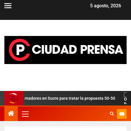
5 agosto, 2026
e gobernadores en Sucre para tratar la propuesta 50-50
O