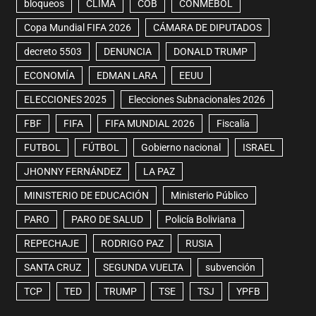
bloqueos
CLIMA
COB
CONMEBOL
Copa Mundial FIFA 2026
CÁMARA DE DIPUTADOS
decreto 5503
DENUNCIA
DONALD TRUMP
ECONOMÍA
EDMAN LARA
EEUU
ELECCIONES 2025
Elecciones Subnacionales 2026
FBF
FIFA
FIFA MUNDIAL 2026
Fiscalía
FUTBOL
FÚTBOL
Gobierno nacional
ISRAEL
JHONNY FERNÁNDEZ
LA PAZ
MINISTERIO DE EDUCACIÓN
Ministerio Público
PARO
PARO DE SALUD
Policía Boliviana
REPECHAJE
RODRIGO PAZ
RUSIA
SANTA CRUZ
SEGUNDA VUELTA
subvención
TCP
TED
TRUMP
TSE
TSJ
YPFB