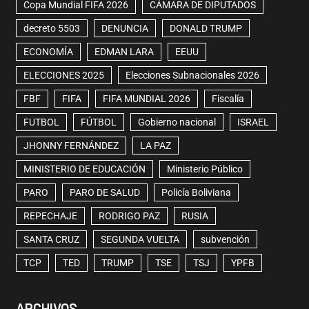
Copa Mundial FIFA 2026
CÁMARA DE DIPUTADOS
decreto 5503
DENUNCIA
DONALD TRUMP
ECONOMÍA
EDMAN LARA
EEUU
ELECCIONES 2025
Elecciones Subnacionales 2026
FBF
FIFA
FIFA MUNDIAL 2026
Fiscalía
FUTBOL
FÚTBOL
Gobierno nacional
ISRAEL
JHONNY FERNÁNDEZ
LA PAZ
MINISTERIO DE EDUCACIÓN
Ministerio Público
PARO
PARO DE SALUD
Policía Boliviana
REPECHAJE
RODRIGO PAZ
RUSIA
SANTA CRUZ
SEGUNDA VUELTA
subvención
TCP
TED
TRUMP
TSE
TSJ
YPFB
ARCHIVOS