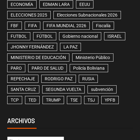
ECONOMÍA
EDMAN LARA
EEUU
ELECCIONES 2025
Elecciones Subnacionales 2026
FBF
FIFA
FIFA MUNDIAL 2026
Fiscalía
FUTBOL
FÚTBOL
Gobierno nacional
ISRAEL
JHONNY FERNÁNDEZ
LA PAZ
MINISTERIO DE EDUCACIÓN
Ministerio Público
PARO
PARO DE SALUD
Policía Boliviana
REPECHAJE
RODRIGO PAZ
RUSIA
SANTA CRUZ
SEGUNDA VUELTA
subvención
TCP
TED
TRUMP
TSE
TSJ
YPFB
ARCHIVOS