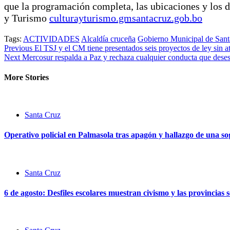
que la programación completa, las ubicaciones y los da
y Turismo
culturayturismo.gmsantacruz.gob.bo
Tags:
ACTIVIDADES
Alcaldía cruceña
Gobierno Municipal de Santa
Continue
Previous
El TSJ y el CM tiene presentados seis proyectos de ley sin 
Next
Mercosur respalda a Paz y rechaza cualquier conducta que desest
Reading
More Stories
Santa Cruz
Operativo policial en Palmasola tras apagón y hallazgo de una sog
Santa Cruz
6 de agosto: Desfiles escolares muestran civismo y las provincias 