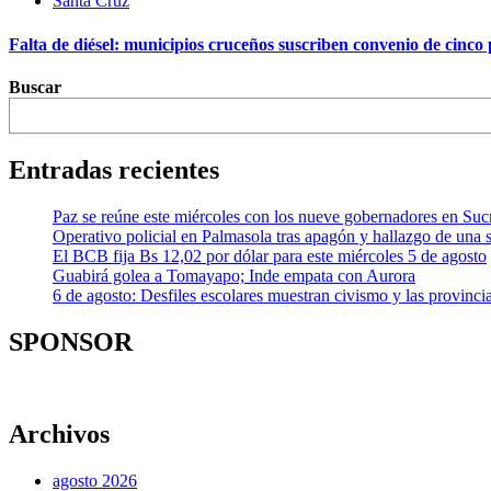
Santa Cruz
Falta de diésel: municipios cruceños suscriben convenio de cinc
Buscar
Entradas recientes
Paz se reúne este miércoles con los nueve gobernadores en Sucr
Operativo policial en Palmasola tras apagón y hallazgo de una s
El BCB fija Bs 12,02 por dólar para este miércoles 5 de agosto
Guabirá golea a Tomayapo; Inde empata con Aurora
6 de agosto: Desfiles escolares muestran civismo y las provincias
SPONSOR
Archivos
agosto 2026