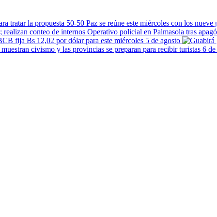
Paz se reúne este miércoles con los nueve 
Operativo policial en Palmasola tras apagó
BCB fija Bs 12,02 por dólar para este miércoles 5 de agosto
6 de