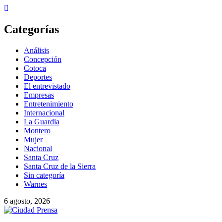
Skip
to
content
Categorías
Análisis
Concepción
Cotoca
Deportes
El entrevistado
Empresas
Entretenimiento
Internacional
La Guardia
Montero
Mujer
Nacional
Santa Cruz
Santa Cruz de la Sierra
Sin categoría
Warnes
6 agosto, 2026