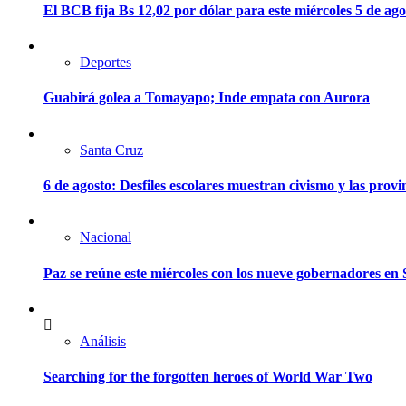
El BCB fija Bs 12,02 por dólar para este miércoles 5 de ago
Deportes
Guabirá golea a Tomayapo; Inde empata con Aurora
Santa Cruz
6 de agosto: Desfiles escolares muestran civismo y las provi
Nacional
Paz se reúne este miércoles con los nueve gobernadores en 
Análisis
Searching for the forgotten heroes of World War Two