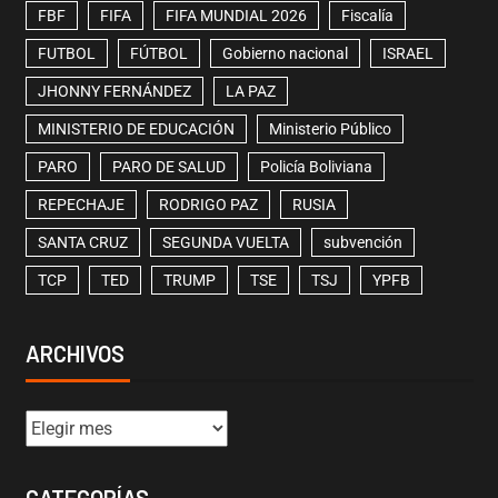
FBF
FIFA
FIFA MUNDIAL 2026
Fiscalía
FUTBOL
FÚTBOL
Gobierno nacional
ISRAEL
JHONNY FERNÁNDEZ
LA PAZ
MINISTERIO DE EDUCACIÓN
Ministerio Público
PARO
PARO DE SALUD
Policía Boliviana
REPECHAJE
RODRIGO PAZ
RUSIA
SANTA CRUZ
SEGUNDA VUELTA
subvención
TCP
TED
TRUMP
TSE
TSJ
YPFB
ARCHIVOS
CATEGORÍAS