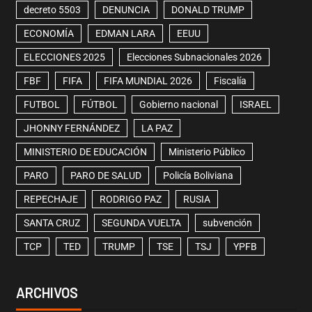
decreto 5503
DENUNCIA
DONALD TRUMP
ECONOMÍA
EDMAN LARA
EEUU
ELECCIONES 2025
Elecciones Subnacionales 2026
FBF
FIFA
FIFA MUNDIAL 2026
Fiscalía
FUTBOL
FÚTBOL
Gobierno nacional
ISRAEL
JHONNY FERNÁNDEZ
LA PAZ
MINISTERIO DE EDUCACIÓN
Ministerio Público
PARO
PARO DE SALUD
Policía Boliviana
REPECHAJE
RODRIGO PAZ
RUSIA
SANTA CRUZ
SEGUNDA VUELTA
subvención
TCP
TED
TRUMP
TSE
TSJ
YPFB
ARCHIVOS