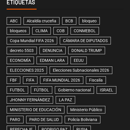
ETIQUETAS
ABC
Alcaldía cruceña
BCB
bloqueo
bloqueos
CLIMA
COB
CONMEBOL
Copa Mundial FIFA 2026
CÁMARA DE DIPUTADOS
decreto 5503
DENUNCIA
DONALD TRUMP
ECONOMÍA
EDMAN LARA
EEUU
ELECCIONES 2025
Elecciones Subnacionales 2026
FBF
FIFA
FIFA MUNDIAL 2026
Fiscalía
FUTBOL
FÚTBOL
Gobierno nacional
ISRAEL
JHONNY FERNÁNDEZ
LA PAZ
MINISTERIO DE EDUCACIÓN
Ministerio Público
PARO
PARO DE SALUD
Policía Boliviana
REPECHAJE
RODRIGO PAZ
RUSIA