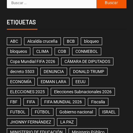
ETIQUETAS
ABC
Alcaldía cruceña
BCB
bloqueo
bloqueos
CLIMA
COB
CONMEBOL
Copa Mundial FIFA 2026
CÁMARA DE DIPUTADOS
decreto 5503
DENUNCIA
DONALD TRUMP
ECONOMÍA
EDMAN LARA
EEUU
ELECCIONES 2025
Elecciones Subnacionales 2026
FBF
FIFA
FIFA MUNDIAL 2026
Fiscalía
FUTBOL
FÚTBOL
Gobierno nacional
ISRAEL
JHONNY FERNÁNDEZ
LA PAZ
MINISTERIO DE EDUCACIÓN
Ministerio Público