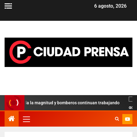
6 agosto, 2026
ial revela la magnitud y bomberos continuan trabajando
Pa