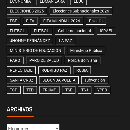
ECONOMÍA
EDMAN LARA
EEUU
ELECCIONES 2025
Elecciones Subnacionales 2026
FBF
FIFA
FIFA MUNDIAL 2026
Fiscalía
FUTBOL
FÚTBOL
Gobierno nacional
ISRAEL
JHONNY FERNÁNDEZ
LA PAZ
MINISTERIO DE EDUCACIÓN
Ministerio Público
PARO
PARO DE SALUD
Policía Boliviana
REPECHAJE
RODRIGO PAZ
RUSIA
SANTA CRUZ
SEGUNDA VUELTA
subvención
TCP
TED
TRUMP
TSE
TSJ
YPFB
ARCHIVOS