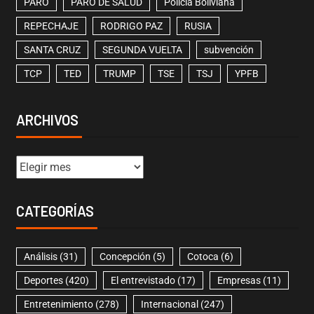
PARO
PARO DE SALUD
Policía Boliviana
REPECHAJE
RODRIGO PAZ
RUSIA
SANTA CRUZ
SEGUNDA VUELTA
subvención
TCP
TED
TRUMP
TSE
TSJ
YPFB
ARCHIVOS
CATEGORÍAS
Análisis
(31)
Concepción
(5)
Cotoca
(6)
Deportes
(420)
El entrevistado
(17)
Empresas
(11)
Entretenimiento
(278)
Internacional
(247)