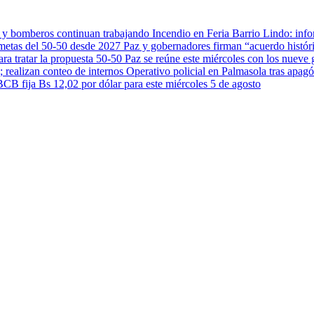
Incendio en Feria Barrio Lindo: inf
Paz y gobernadores firman “acuerdo histór
Paz se reúne este miércoles con los nueve 
Operativo policial en Palmasola tras apagó
BCB fija Bs 12,02 por dólar para este miércoles 5 de agosto