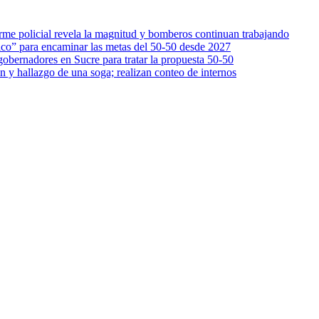
orme policial revela la magnitud y bomberos continuan trabajando
ico” para encaminar las metas del 50-50 desde 2027
gobernadores en Sucre para tratar la propuesta 50-50
n y hallazgo de una soga; realizan conteo de internos