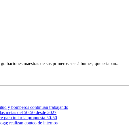
 grabaciones maestras de sus primeros seis álbumes, que estaban...
nitud y bomberos continuan trabajando
las metas del 50-50 desde 2027
e para tratar la propuesta 50-50
oga; realizan conteo de internos