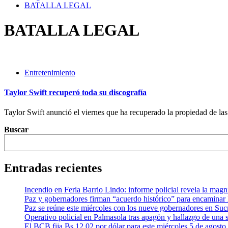
BATALLA LEGAL
BATALLA LEGAL
Entretenimiento
Taylor Swift recuperó toda su discografía
Taylor Swift anunció el viernes que ha recuperado la propiedad de las
Buscar
Entradas recientes
Incendio en Feria Barrio Lindo: informe policial revela la mag
Paz y gobernadores firman “acuerdo histórico” para encaminar 
Paz se reúne este miércoles con los nueve gobernadores en Sucr
Operativo policial en Palmasola tras apagón y hallazgo de una s
El BCB fija Bs 12,02 por dólar para este miércoles 5 de agosto