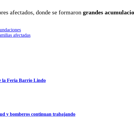
ores afectados, donde se formaron
grandes acumulacio
nundaciones
milias afectadas
e la Feria Barrio Lindo
nitud y bomberos continuan trabajando