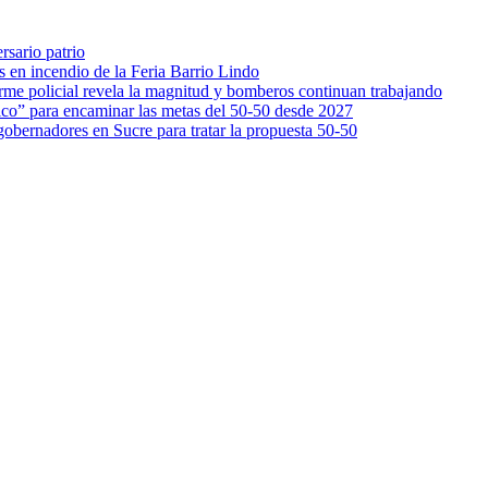
rsario patrio
s en incendio de la Feria Barrio Lindo
orme policial revela la magnitud y bomberos continuan trabajando
ico” para encaminar las metas del 50-50 desde 2027
gobernadores en Sucre para tratar la propuesta 50-50