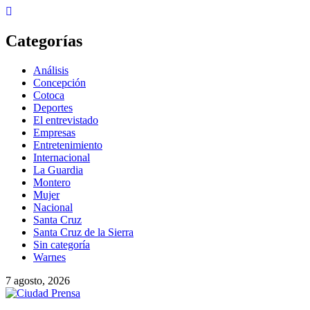
Skip
to
content
Categorías
Análisis
Concepción
Cotoca
Deportes
El entrevistado
Empresas
Entretenimiento
Internacional
La Guardia
Montero
Mujer
Nacional
Santa Cruz
Santa Cruz de la Sierra
Sin categoría
Warnes
7 agosto, 2026