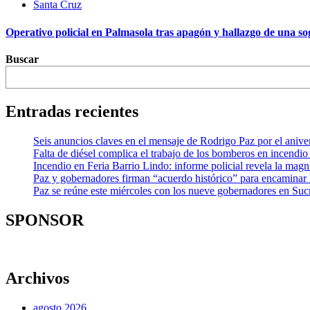
Santa Cruz
Operativo policial en Palmasola tras apagón y hallazgo de una sog
Buscar
Entradas recientes
Seis anuncios claves en el mensaje de Rodrigo Paz por el aniver
Falta de diésel complica el trabajo de los bomberos en incendio
Incendio en Feria Barrio Lindo: informe policial revela la mag
Paz y gobernadores firman “acuerdo histórico” para encaminar 
Paz se reúne este miércoles con los nueve gobernadores en Sucr
SPONSOR
Archivos
agosto 2026