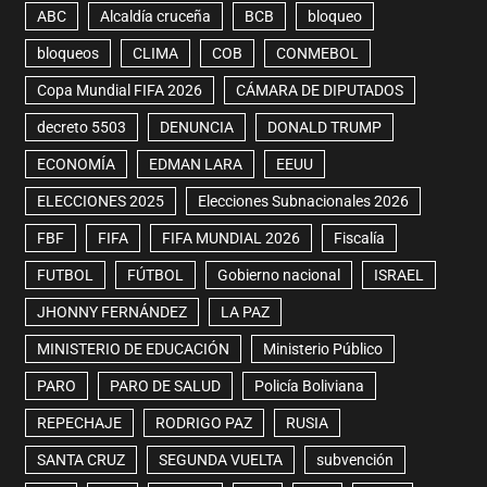
ABC
Alcaldía cruceña
BCB
bloqueo
bloqueos
CLIMA
COB
CONMEBOL
Copa Mundial FIFA 2026
CÁMARA DE DIPUTADOS
decreto 5503
DENUNCIA
DONALD TRUMP
ECONOMÍA
EDMAN LARA
EEUU
ELECCIONES 2025
Elecciones Subnacionales 2026
FBF
FIFA
FIFA MUNDIAL 2026
Fiscalía
FUTBOL
FÚTBOL
Gobierno nacional
ISRAEL
JHONNY FERNÁNDEZ
LA PAZ
MINISTERIO DE EDUCACIÓN
Ministerio Público
PARO
PARO DE SALUD
Policía Boliviana
REPECHAJE
RODRIGO PAZ
RUSIA
SANTA CRUZ
SEGUNDA VUELTA
subvención