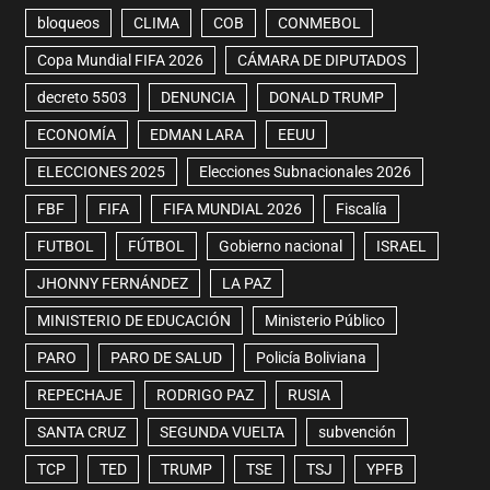
bloqueos
CLIMA
COB
CONMEBOL
Copa Mundial FIFA 2026
CÁMARA DE DIPUTADOS
decreto 5503
DENUNCIA
DONALD TRUMP
ECONOMÍA
EDMAN LARA
EEUU
ELECCIONES 2025
Elecciones Subnacionales 2026
FBF
FIFA
FIFA MUNDIAL 2026
Fiscalía
FUTBOL
FÚTBOL
Gobierno nacional
ISRAEL
JHONNY FERNÁNDEZ
LA PAZ
MINISTERIO DE EDUCACIÓN
Ministerio Público
PARO
PARO DE SALUD
Policía Boliviana
REPECHAJE
RODRIGO PAZ
RUSIA
SANTA CRUZ
SEGUNDA VUELTA
subvención
TCP
TED
TRUMP
TSE
TSJ
YPFB