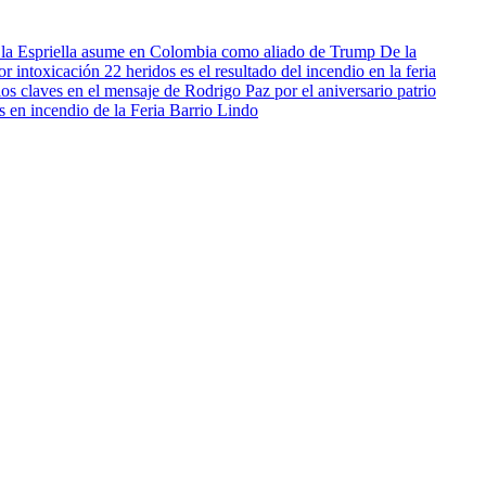
De la
22 heridos es el resultado del incendio en la feria
os claves en el mensaje de Rodrigo Paz por el aniversario patrio
s en incendio de la Feria Barrio Lindo