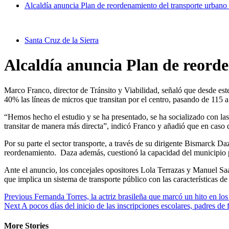
Alcaldía anuncia Plan de reordenamiento del transporte urbano
Santa Cruz de la Sierra
Alcaldía anuncia Plan de reord
Marco Franco, director de Tránsito y Viabilidad, señaló que desde este
40% las líneas de micros que transitan por el centro, pasando de 115 a
“Hemos hecho el estudio y se ha presentado, se ha socializado con las p
transitar de manera más directa”, indicó Franco y añadió que en caso 
Por su parte el sector transporte, a través de su dirigente Bismarck D
reordenamiento. Daza además, cuestionó la capacidad del municipio p
Ante el anuncio, los concejales opositores Lola Terrazas y Manuel Saa
que implica un sistema de transporte público con las características d
Previous
Fernanda Torres, la actriz brasileña que marcó un hito en l
Next
A pocos días del inicio de las inscripciones escolares, padres de
More Stories