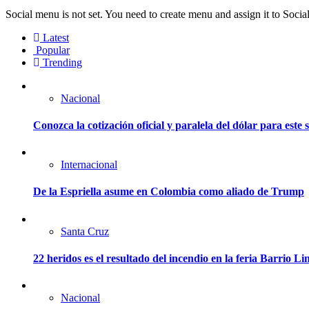
Social menu is not set. You need to create menu and assign it to Soc
Latest
Popular
Trending
Nacional
Conozca la cotización oficial y paralela del dólar para este
Internacional
De la Espriella asume en Colombia como aliado de Trump
Santa Cruz
22 heridos es el resultado del incendio en la feria Barrio L
Nacional