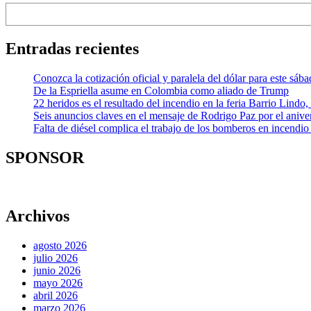
Entradas recientes
Conozca la cotización oficial y paralela del dólar para este sáb
De la Espriella asume en Colombia como aliado de Trump
22 heridos es el resultado del incendio en la feria Barrio Lindo
Seis anuncios claves en el mensaje de Rodrigo Paz por el aniver
Falta de diésel complica el trabajo de los bomberos en incendio
SPONSOR
Archivos
agosto 2026
julio 2026
junio 2026
mayo 2026
abril 2026
marzo 2026