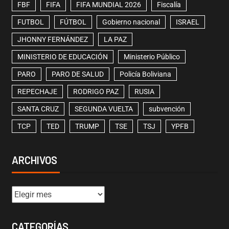
FBF
FIFA
FIFA MUNDIAL 2026
Fiscalía
FUTBOL
FÚTBOL
Gobierno nacional
ISRAEL
JHONNY FERNÁNDEZ
LA PAZ
MINISTERIO DE EDUCACIÓN
Ministerio Público
PARO
PARO DE SALUD
Policía Boliviana
REPECHAJE
RODRIGO PAZ
RUSIA
SANTA CRUZ
SEGUNDA VUELTA
subvención
TCP
TED
TRUMP
TSE
TSJ
YPFB
ARCHIVOS
CATEGORÍAS