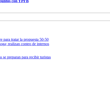
o puntos con YPFB
e para tratar la propuesta 50-50
oga; realizan conteo de internos
 se preparan para recibir turistas