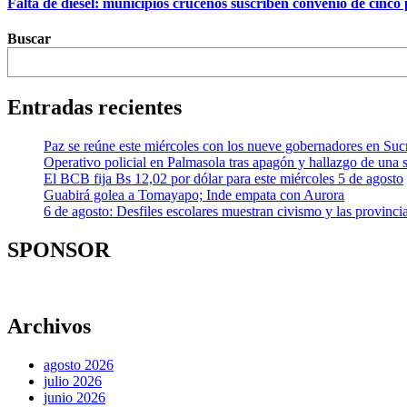
Falta de diésel: municipios cruceños suscriben convenio de cinc
Buscar
Entradas recientes
Paz se reúne este miércoles con los nueve gobernadores en Sucr
Operativo policial en Palmasola tras apagón y hallazgo de una s
El BCB fija Bs 12,02 por dólar para este miércoles 5 de agosto
Guabirá golea a Tomayapo; Inde empata con Aurora
6 de agosto: Desfiles escolares muestran civismo y las provincias
SPONSOR
Archivos
agosto 2026
julio 2026
junio 2026