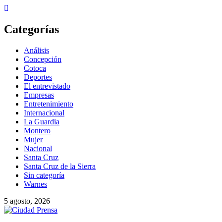
Skip
to
content
Categorías
Análisis
Concepción
Cotoca
Deportes
El entrevistado
Empresas
Entretenimiento
Internacional
La Guardia
Montero
Mujer
Nacional
Santa Cruz
Santa Cruz de la Sierra
Sin categoría
Warnes
5 agosto, 2026