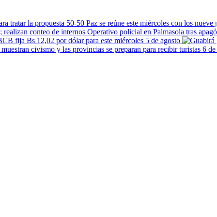
Paz se reúne este miércoles con los nueve 
Operativo policial en Palmasola tras apagó
BCB fija Bs 12,02 por dólar para este miércoles 5 de agosto
6 de