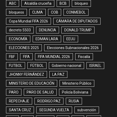
ABC
Alcaldía cruceña
BCB
bloqueo
bloqueos
CLIMA
COB
CONMEBOL
Copa Mundial FIFA 2026
CÁMARA DE DIPUTADOS
decreto 5503
DENUNCIA
DONALD TRUMP
ECONOMÍA
EDMAN LARA
EEUU
ELECCIONES 2025
Elecciones Subnacionales 2026
FBF
FIFA
FIFA MUNDIAL 2026
Fiscalía
FUTBOL
FÚTBOL
Gobierno nacional
ISRAEL
JHONNY FERNÁNDEZ
LA PAZ
MINISTERIO DE EDUCACIÓN
Ministerio Público
PARO
PARO DE SALUD
Policía Boliviana
REPECHAJE
RODRIGO PAZ
RUSIA
SANTA CRUZ
SEGUNDA VUELTA
subvención