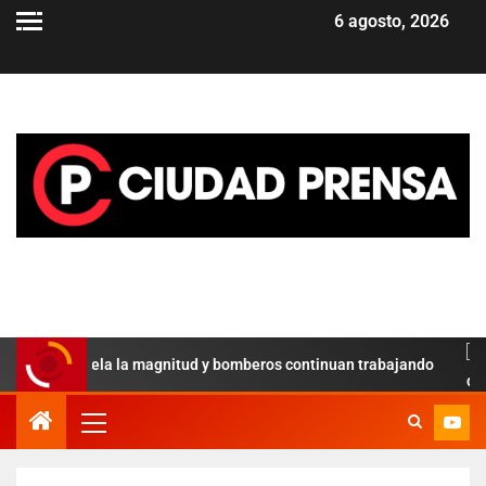
6 agosto, 2026
icial revela la magnitud y bomberos continuan trabajando