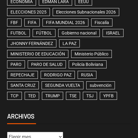
ECONOMÍA
EDMAN LARA
EEUU
ELECCIONES 2025
Elecciones Subnacionales 2026
FBF
FIFA
FIFA MUNDIAL 2026
Fiscalía
FUTBOL
FÚTBOL
Gobierno nacional
ISRAEL
JHONNY FERNÁNDEZ
LA PAZ
MINISTERIO DE EDUCACIÓN
Ministerio Público
PARO
PARO DE SALUD
Policía Boliviana
REPECHAJE
RODRIGO PAZ
RUSIA
SANTA CRUZ
SEGUNDA VUELTA
subvención
TCP
TED
TRUMP
TSE
TSJ
YPFB
ARCHIVOS