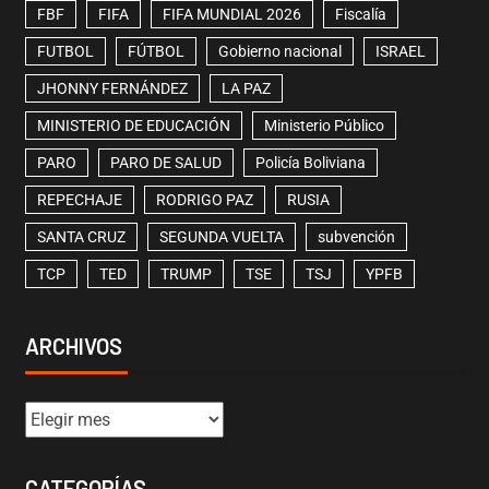
FBF
FIFA
FIFA MUNDIAL 2026
Fiscalía
FUTBOL
FÚTBOL
Gobierno nacional
ISRAEL
JHONNY FERNÁNDEZ
LA PAZ
MINISTERIO DE EDUCACIÓN
Ministerio Público
PARO
PARO DE SALUD
Policía Boliviana
REPECHAJE
RODRIGO PAZ
RUSIA
SANTA CRUZ
SEGUNDA VUELTA
subvención
TCP
TED
TRUMP
TSE
TSJ
YPFB
ARCHIVOS
CATEGORÍAS