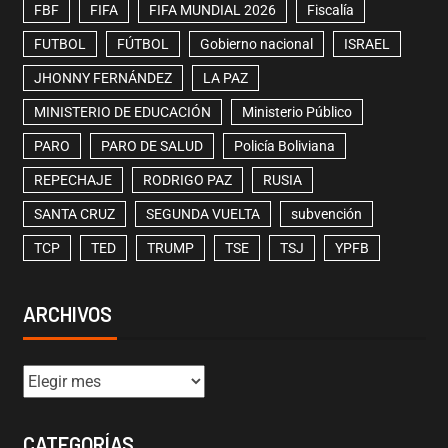
FBF
FIFA
FIFA MUNDIAL 2026
Fiscalía
FUTBOL
FÚTBOL
Gobierno nacional
ISRAEL
JHONNY FERNÁNDEZ
LA PAZ
MINISTERIO DE EDUCACIÓN
Ministerio Público
PARO
PARO DE SALUD
Policía Boliviana
REPECHAJE
RODRIGO PAZ
RUSIA
SANTA CRUZ
SEGUNDA VUELTA
subvención
TCP
TED
TRUMP
TSE
TSJ
YPFB
ARCHIVOS
CATEGORÍAS