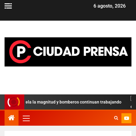
6 agosto, 2026
icial revela la magnitud y bomberos continuan trabajando