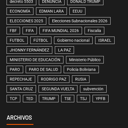
decreto 5503
DENUNCIA
DONALD TRUMP
ECONOMÍA
EDMAN LARA
EEUU
ELECCIONES 2025
Elecciones Subnacionales 2026
FBF
FIFA
FIFA MUNDIAL 2026
Fiscalía
FUTBOL
FÚTBOL
Gobierno nacional
ISRAEL
JHONNY FERNÁNDEZ
LA PAZ
MINISTERIO DE EDUCACIÓN
Ministerio Público
PARO
PARO DE SALUD
Policía Boliviana
REPECHAJE
RODRIGO PAZ
RUSIA
SANTA CRUZ
SEGUNDA VUELTA
subvención
TCP
TED
TRUMP
TSE
TSJ
YPFB
ARCHIVOS