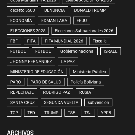
Copa Mundial FIFA 2026
CÁMARA DE DIPUTADOS
decreto 5503
DENUNCIA
DONALD TRUMP
ECONOMÍA
EDMAN LARA
EEUU
ELECCIONES 2025
Elecciones Subnacionales 2026
FBF
FIFA
FIFA MUNDIAL 2026
Fiscalía
FUTBOL
FÚTBOL
Gobierno nacional
ISRAEL
JHONNY FERNÁNDEZ
LA PAZ
MINISTERIO DE EDUCACIÓN
Ministerio Público
PARO
PARO DE SALUD
Policía Boliviana
REPECHAJE
RODRIGO PAZ
RUSIA
SANTA CRUZ
SEGUNDA VUELTA
subvención
TCP
TED
TRUMP
TSE
TSJ
YPFB
ARCHIVOS