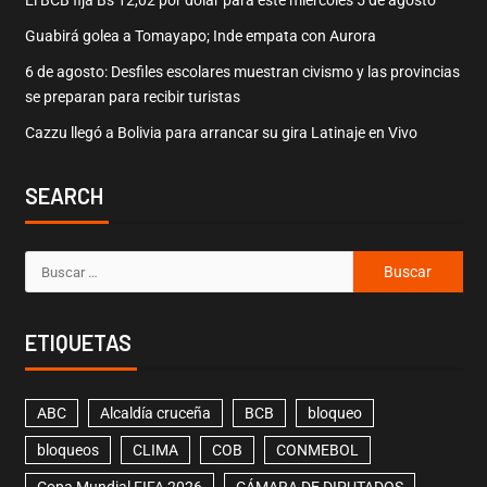
El BCB fija Bs 12,02 por dólar para este miércoles 5 de agosto
Guabirá golea a Tomayapo; Inde empata con Aurora
6 de agosto: Desfiles escolares muestran civismo y las provincias
se preparan para recibir turistas
Cazzu llegó a Bolivia para arrancar su gira Latinaje en Vivo
SEARCH
ETIQUETAS
ABC
Alcaldía cruceña
BCB
bloqueo
bloqueos
CLIMA
COB
CONMEBOL