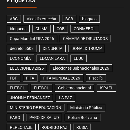
ETIQUETAS
ABC
Alcaldía cruceña
BCB
bloqueo
bloqueos
CLIMA
COB
CONMEBOL
Copa Mundial FIFA 2026
CÁMARA DE DIPUTADOS
decreto 5503
DENUNCIA
DONALD TRUMP
ECONOMÍA
EDMAN LARA
EEUU
ELECCIONES 2025
Elecciones Subnacionales 2026
FBF
FIFA
FIFA MUNDIAL 2026
Fiscalía
FUTBOL
FÚTBOL
Gobierno nacional
ISRAEL
JHONNY FERNÁNDEZ
LA PAZ
MINISTERIO DE EDUCACIÓN
Ministerio Público
PARO
PARO DE SALUD
Policía Boliviana
REPECHAJE
RODRIGO PAZ
RUSIA