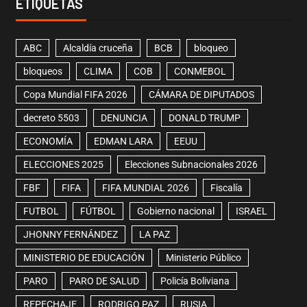
ETIQUETAS
ABC
Alcaldía cruceña
BCB
bloqueo
bloqueos
CLIMA
COB
CONMEBOL
Copa Mundial FIFA 2026
CÁMARA DE DIPUTADOS
decreto 5503
DENUNCIA
DONALD TRUMP
ECONOMÍA
EDMAN LARA
EEUU
ELECCIONES 2025
Elecciones Subnacionales 2026
FBF
FIFA
FIFA MUNDIAL 2026
Fiscalía
FUTBOL
FÚTBOL
Gobierno nacional
ISRAEL
JHONNY FERNÁNDEZ
LA PAZ
MINISTERIO DE EDUCACIÓN
Ministerio Público
PARO
PARO DE SALUD
Policía Boliviana
REPECHAJE
RODRIGO PAZ
RUSIA