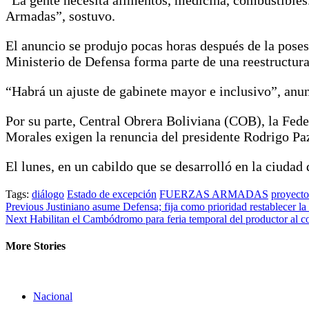
Armadas”, sostuvo.
El anuncio se produjo pocas horas después de la pose
Ministerio de Defensa forma parte de una reestructur
“Habrá un ajuste de gabinete mayor e inclusivo”, anunc
Por su parte, Central Obrera Boliviana (COB), la Fe
Morales exigen la renuncia del presidente Rodrigo Pa
El lunes, en un cabildo que se desarrolló en la ciudad 
Tags:
diálogo
Estado de excepción
FUERZAS ARMADAS
proyecto
Continue
Previous
Justiniano asume Defensa; fija como prioridad restablecer la 
Next
Habilitan el Cambódromo para feria temporal del productor al 
Reading
More Stories
Nacional