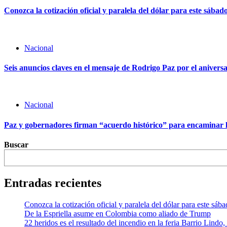
Conozca la cotización oficial y paralela del dólar para este sábad
Nacional
Seis anuncios claves en el mensaje de Rodrigo Paz por el aniversa
Nacional
Paz y gobernadores firman “acuerdo histórico” para encaminar l
Buscar
Entradas recientes
Conozca la cotización oficial y paralela del dólar para este sáb
De la Espriella asume en Colombia como aliado de Trump
22 heridos es el resultado del incendio en la feria Barrio Lindo