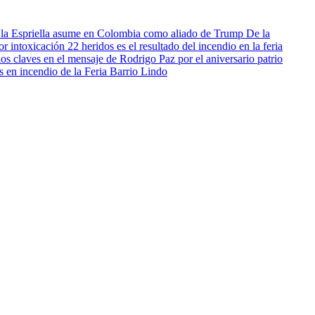
De la
22 heridos es el resultado del incendio en la feria
os claves en el mensaje de Rodrigo Paz por el aniversario patrio
s en incendio de la Feria Barrio Lindo