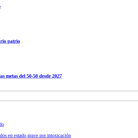
o
rio patrio
as metas del 50-50 desde 2027
ado
, dos en estado grave por intoxicación