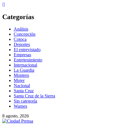
Skip
to
content
Categorías
Análisis
Concepción
Cotoca
Deportes
El entrevistado
Empresas
Entretenimiento
Internacional
La Guardia
Montero
Mujer
Nacional
Santa Cruz
Santa Cruz de la Sierra
Sin categoría
Warnes
8 agosto, 2026