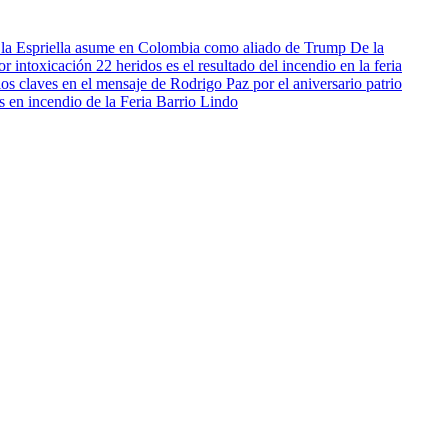
De la
22 heridos es el resultado del incendio en la feria
os claves en el mensaje de Rodrigo Paz por el aniversario patrio
s en incendio de la Feria Barrio Lindo