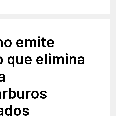
no emite
 que elimina
a
arburos
ados