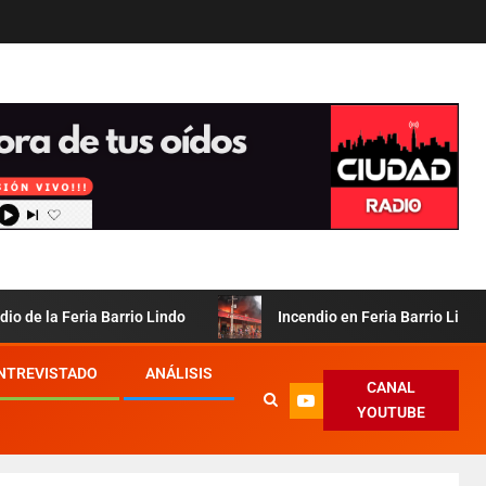
ria Barrio Lindo
Incendio en Feria Barrio Lindo: informe p
ENTREVISTADO
ANÁLISIS
CANAL
YOUTUBE