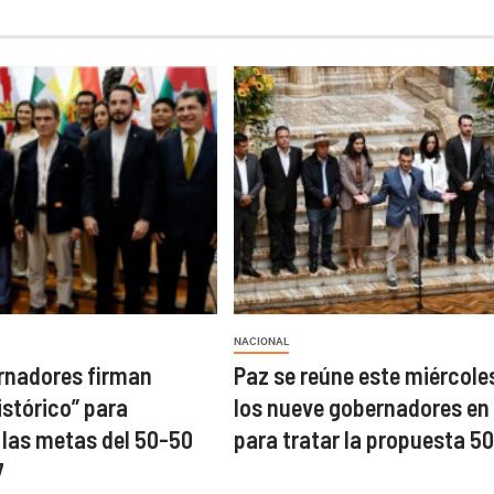
NACIONAL
rnadores firman
Paz se reúne este miércole
istórico” para
los nueve gobernadores en
las metas del 50-50
para tratar la propuesta 5
7