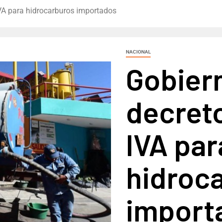
IVA para hidrocarburos importados
NACIONAL
Gobier
decreto
IVA par
hidroc
import