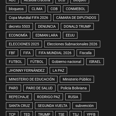
ABC
Alcaldía cruceña
BCB
bloqueo
bloqueos
CLIMA
COB
CONMEBOL
Copa Mundial FIFA 2026
CÁMARA DE DIPUTADOS
decreto 5503
DENUNCIA
DONALD TRUMP
ECONOMÍA
EDMAN LARA
EEUU
ELECCIONES 2025
Elecciones Subnacionales 2026
FBF
FIFA
FIFA MUNDIAL 2026
Fiscalía
FUTBOL
FÚTBOL
Gobierno nacional
ISRAEL
JHONNY FERNÁNDEZ
LA PAZ
MINISTERIO DE EDUCACIÓN
Ministerio Público
PARO
PARO DE SALUD
Policía Boliviana
REPECHAJE
RODRIGO PAZ
RUSIA
SANTA CRUZ
SEGUNDA VUELTA
subvención
TCP
TED
TRUMP
TSE
TSJ
YPFB