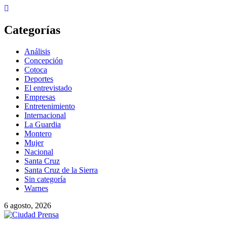
Skip
to
content
Categorías
Análisis
Concepción
Cotoca
Deportes
El entrevistado
Empresas
Entretenimiento
Internacional
La Guardia
Montero
Mujer
Nacional
Santa Cruz
Santa Cruz de la Sierra
Sin categoría
Warnes
6 agosto, 2026