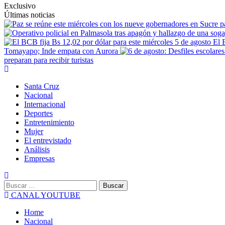
Exclusivo
Últimas noticias
El 
Tomayapo; Inde empata con Aurora
preparan para recibir turistas
Primary
Menu
Santa Cruz
Nacional
Internacional
Deportes
Entretenimiento
Mujer
El entrevistado
Análisis
Empresas
Buscar:
CANAL YOUTUBE
Home
Nacional