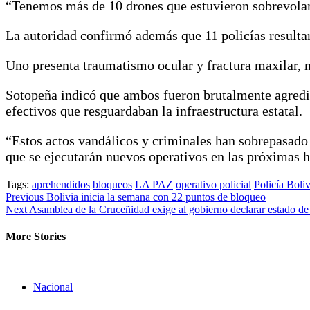
“Tenemos más de 10 drones que estuvieron sobrevolando
La autoridad confirmó además que 11 policías resultar
Uno presenta traumatismo ocular y fractura maxilar, 
Sotopeña indicó que ambos fueron brutalmente agredid
efectivos que resguardaban la infraestructura estatal.
“Estos actos vandálicos y criminales han sobrepasado 
que se ejecutarán nuevos operativos en las próximas h
Tags:
aprehendidos
bloqueos
LA PAZ
operativo policial
Policía Boli
Continue
Previous
Bolivia inicia la semana con 22 puntos de bloqueo
Next
Asamblea de la Cruceñidad exige al gobierno declarar estado de
Reading
More Stories
Nacional