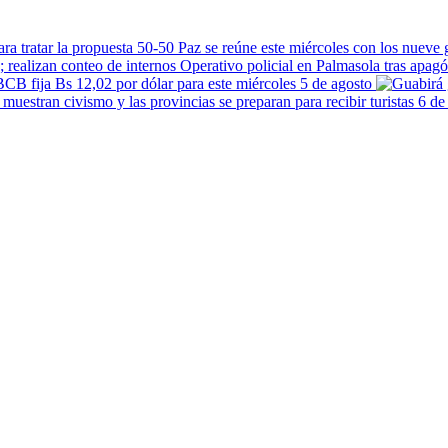
Paz se reúne este miércoles con los nueve 
Operativo policial en Palmasola tras apagó
BCB fija Bs 12,02 por dólar para este miércoles 5 de agosto
6 de