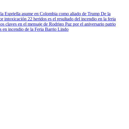
De la
22 heridos es el resultado del incendio en la feria
os claves en el mensaje de Rodrigo Paz por el aniversario patrio
s en incendio de la Feria Barrio Lindo