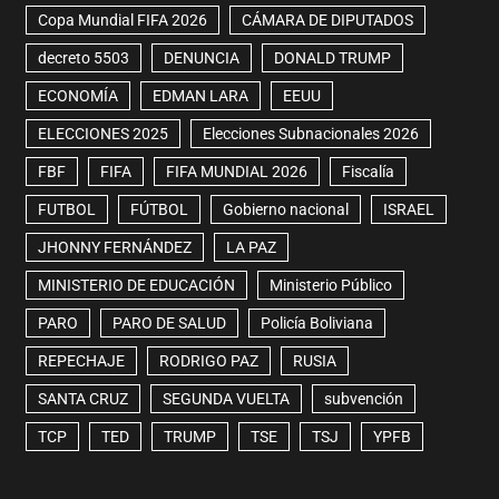
Copa Mundial FIFA 2026
CÁMARA DE DIPUTADOS
decreto 5503
DENUNCIA
DONALD TRUMP
ECONOMÍA
EDMAN LARA
EEUU
ELECCIONES 2025
Elecciones Subnacionales 2026
FBF
FIFA
FIFA MUNDIAL 2026
Fiscalía
FUTBOL
FÚTBOL
Gobierno nacional
ISRAEL
JHONNY FERNÁNDEZ
LA PAZ
MINISTERIO DE EDUCACIÓN
Ministerio Público
PARO
PARO DE SALUD
Policía Boliviana
REPECHAJE
RODRIGO PAZ
RUSIA
SANTA CRUZ
SEGUNDA VUELTA
subvención
TCP
TED
TRUMP
TSE
TSJ
YPFB