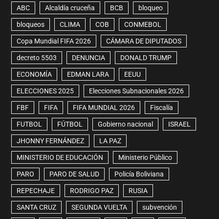
ABC
Alcaldía cruceña
BCB
bloqueo
bloqueos
CLIMA
COB
CONMEBOL
Copa Mundial FIFA 2026
CÁMARA DE DIPUTADOS
decreto 5503
DENUNCIA
DONALD TRUMP
ECONOMÍA
EDMAN LARA
EEUU
ELECCIONES 2025
Elecciones Subnacionales 2026
FBF
FIFA
FIFA MUNDIAL 2026
Fiscalía
FUTBOL
FÚTBOL
Gobierno nacional
ISRAEL
JHONNY FERNÁNDEZ
LA PAZ
MINISTERIO DE EDUCACIÓN
Ministerio Público
PARO
PARO DE SALUD
Policía Boliviana
REPECHAJE
RODRIGO PAZ
RUSIA
SANTA CRUZ
SEGUNDA VUELTA
subvención