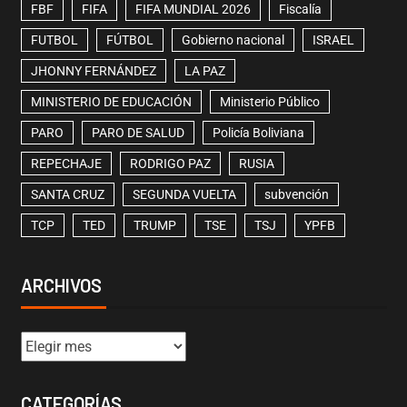
FBF
FIFA
FIFA MUNDIAL 2026
Fiscalía
FUTBOL
FÚTBOL
Gobierno nacional
ISRAEL
JHONNY FERNÁNDEZ
LA PAZ
MINISTERIO DE EDUCACIÓN
Ministerio Público
PARO
PARO DE SALUD
Policía Boliviana
REPECHAJE
RODRIGO PAZ
RUSIA
SANTA CRUZ
SEGUNDA VUELTA
subvención
TCP
TED
TRUMP
TSE
TSJ
YPFB
ARCHIVOS
CATEGORÍAS