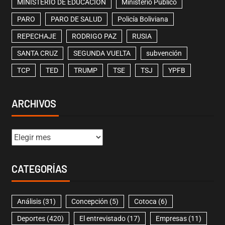
MINISTERIO DE EDUCACIÓN
Ministerio Público
PARO
PARO DE SALUD
Policía Boliviana
REPECHAJE
RODRIGO PAZ
RUSIA
SANTA CRUZ
SEGUNDA VUELTA
subvención
TCP
TED
TRUMP
TSE
TSJ
YPFB
ARCHIVOS
CATEGORÍAS
Análisis
(31)
Concepción
(5)
Cotoca
(6)
Deportes
(420)
El entrevistado
(17)
Empresas
(11)