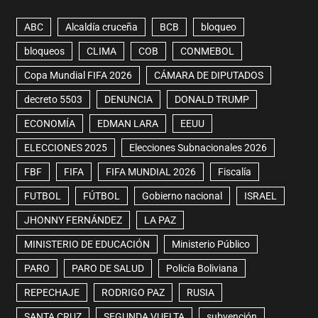
ABC
Alcaldía cruceña
BCB
bloqueo
bloqueos
CLIMA
COB
CONMEBOL
Copa Mundial FIFA 2026
CÁMARA DE DIPUTADOS
decreto 5503
DENUNCIA
DONALD TRUMP
ECONOMÍA
EDMAN LARA
EEUU
ELECCIONES 2025
Elecciones Subnacionales 2026
FBF
FIFA
FIFA MUNDIAL 2026
Fiscalía
FUTBOL
FÚTBOL
Gobierno nacional
ISRAEL
JHONNY FERNÁNDEZ
LA PAZ
MINISTERIO DE EDUCACIÓN
Ministerio Público
PARO
PARO DE SALUD
Policía Boliviana
REPECHAJE
RODRIGO PAZ
RUSIA
SANTA CRUZ
SEGUNDA VUELTA
subvención