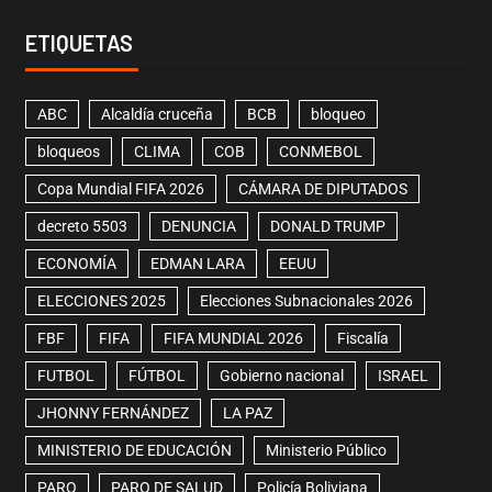
ETIQUETAS
ABC
Alcaldía cruceña
BCB
bloqueo
bloqueos
CLIMA
COB
CONMEBOL
Copa Mundial FIFA 2026
CÁMARA DE DIPUTADOS
decreto 5503
DENUNCIA
DONALD TRUMP
ECONOMÍA
EDMAN LARA
EEUU
ELECCIONES 2025
Elecciones Subnacionales 2026
FBF
FIFA
FIFA MUNDIAL 2026
Fiscalía
FUTBOL
FÚTBOL
Gobierno nacional
ISRAEL
JHONNY FERNÁNDEZ
LA PAZ
MINISTERIO DE EDUCACIÓN
Ministerio Público
PARO
PARO DE SALUD
Policía Boliviana