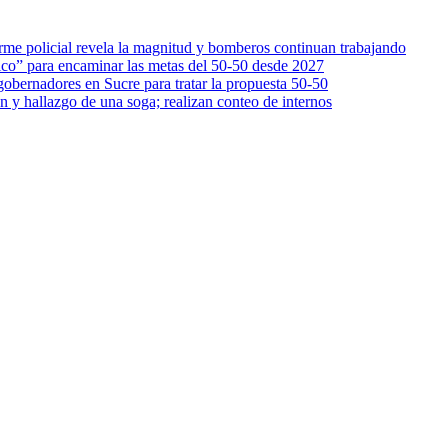
orme policial revela la magnitud y bomberos continuan trabajando
ico” para encaminar las metas del 50-50 desde 2027
gobernadores en Sucre para tratar la propuesta 50-50
n y hallazgo de una soga; realizan conteo de internos