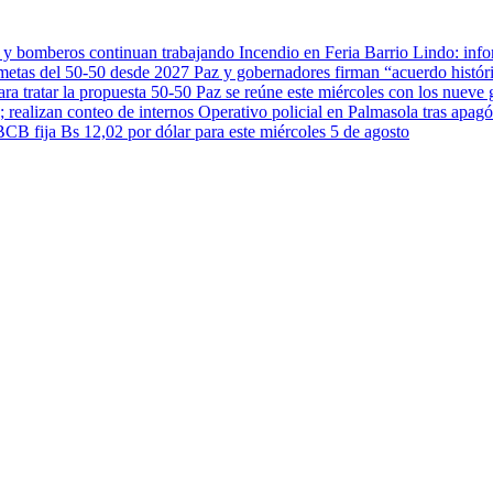
Incendio en Feria Barrio Lindo: inf
Paz y gobernadores firman “acuerdo histór
Paz se reúne este miércoles con los nueve 
Operativo policial en Palmasola tras apagó
BCB fija Bs 12,02 por dólar para este miércoles 5 de agosto