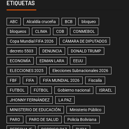
ETIQUETAS
ABC
Alcaldía cruceña
BCB
bloqueo
bloqueos
CLIMA
COB
CONMEBOL
Copa Mundial FIFA 2026
CÁMARA DE DIPUTADOS
decreto 5503
DENUNCIA
DONALD TRUMP
ECONOMÍA
EDMAN LARA
EEUU
ELECCIONES 2025
Elecciones Subnacionales 2026
FBF
FIFA
FIFA MUNDIAL 2026
Fiscalía
FUTBOL
FÚTBOL
Gobierno nacional
ISRAEL
JHONNY FERNÁNDEZ
LA PAZ
MINISTERIO DE EDUCACIÓN
Ministerio Público
PARO
PARO DE SALUD
Policía Boliviana