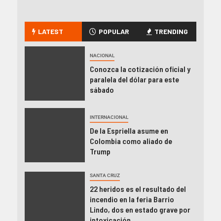
LATEST
POPULAR
TRENDING
NACIONAL
Conozca la cotización oficial y
paralela del dólar para este
sábado
INTERNACIONAL
De la Espriella asume en
Colombia como aliado de
Trump
SANTA CRUZ
22 heridos es el resultado del
incendio en la feria Barrio
Lindo, dos en estado grave por
intoxicación