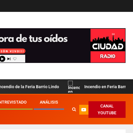
e la Feria Barrio Lindo
Incendio en Feria Barrio Lindo: in
ENTREVISTADO
ANÁLISIS
CANAL
YOUTUBE