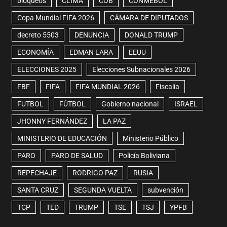
bloqueos
CLIMA
COB
CONMEBOL
Copa Mundial FIFA 2026
CÁMARA DE DIPUTADOS
decreto 5503
DENUNCIA
DONALD TRUMP
ECONOMÍA
EDMAN LARA
EEUU
ELECCIONES 2025
Elecciones Subnacionales 2026
FBF
FIFA
FIFA MUNDIAL 2026
Fiscalía
FUTBOL
FÚTBOL
Gobierno nacional
ISRAEL
JHONNY FERNÁNDEZ
LA PAZ
MINISTERIO DE EDUCACIÓN
Ministerio Público
PARO
PARO DE SALUD
Policía Boliviana
REPECHAJE
RODRIGO PAZ
RUSIA
SANTA CRUZ
SEGUNDA VUELTA
subvención
TCP
TED
TRUMP
TSE
TSJ
YPFB