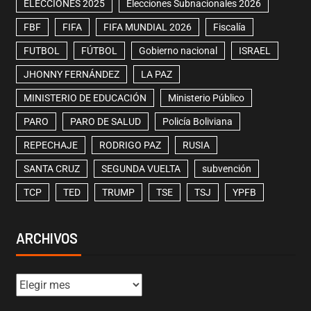
ELECCIONES 2025
Elecciones Subnacionales 2026
FBF
FIFA
FIFA MUNDIAL 2026
Fiscalía
FUTBOL
FÚTBOL
Gobierno nacional
ISRAEL
JHONNY FERNÁNDEZ
LA PAZ
MINISTERIO DE EDUCACIÓN
Ministerio Público
PARO
PARO DE SALUD
Policía Boliviana
REPECHAJE
RODRIGO PAZ
RUSIA
SANTA CRUZ
SEGUNDA VUELTA
subvención
TCP
TED
TRUMP
TSE
TSJ
YPFB
ARCHIVOS